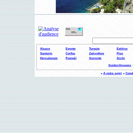
Alsace
Egypte
Turquie
Ephèse
Santorin
Corfou
Zakynthos
Pise
Herculanum
Pompéi
Sorrente
Sicile
GuidesVoyages
A notre sujet
Condi