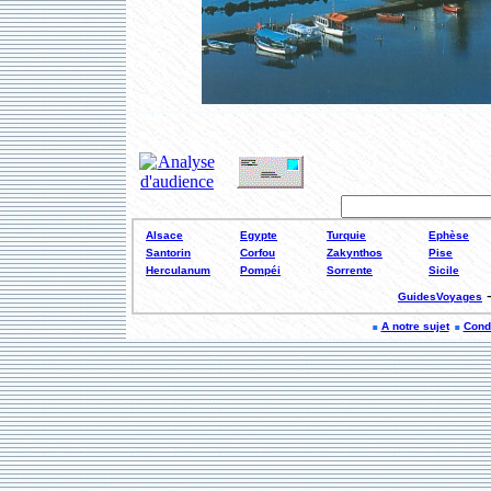
Alsace
Egypte
Turquie
Ephèse
Santorin
Corfou
Zakynthos
Pise
Herculanum
Pompéi
Sorrente
Sicile
GuidesVoyages
A notre sujet
Condi