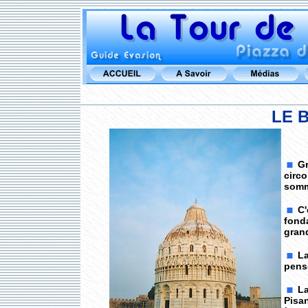
LE 
Gr
circo
somme
C'
fonda
gran
La
pens
La
Pisan