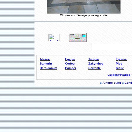
Cliquer sur l'image pour agrandir
Alsace
Egypte
Turquie
Ephèse
Santorin
Corfou
Zakynthos
Pise
Herculanum
Pompéi
Sorrente
Sicile
GuidesVoyages
A notre sujet
Condi