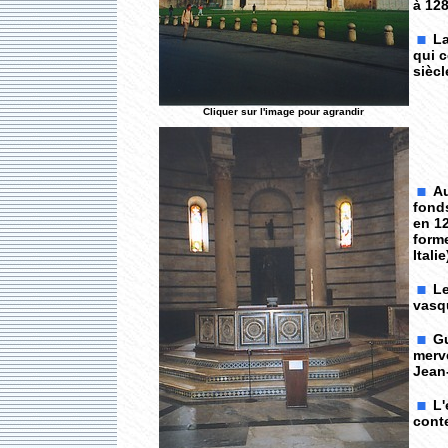
à 12
La
qui c
siècl
Cliquer sur l'image pour agrandir
Au
fond
en 12
forme
Italie
Le
vasqu
Gu
merve
Jean-
L'
conte