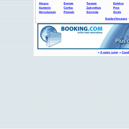
Alsace
Egypte
Turquie
Ephèse
Santorin
Corfou
Zakynthos
Pise
Herculanum
Pompéi
Sorrente
Sicile
GuidesVoyages
A notre sujet
Condi