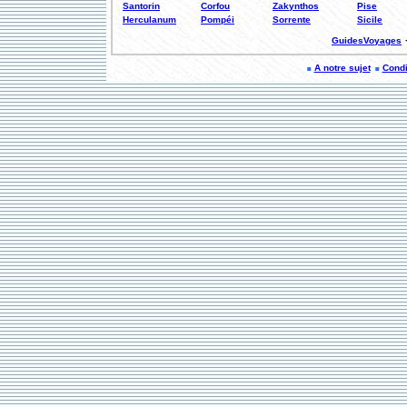
Santorin
Corfou
Zakynthos
Pise
Herculanum
Pompéi
Sorrente
Sicile
GuidesVoyages
A notre sujet
Condi