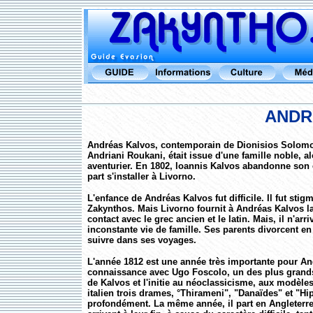
ANDR
Andréas Kalvos, contemporain de Dionisios Solomos
Andriani Roukani, était issue d'une famille noble, a
aventurier. En 1802, loannis Kalvos abandonne son 
part s'installer à Livorno.
L'enfance de Andréas Kalvos fut difficile. Il fut stig
Zakynthos. Mais Livorno fournit à Andréas Kalvos la p
contact avec le grec ancien et le latin. Mais, il n'a
inconstante vie de famille. Ses parents divorcent en
suivre dans ses voyages.
L'année 1812 est une année très importante pour Andr
connaissance avec Ugo Foscolo, un des plus grands 
de Kalvos et l'initie au néoclassicisme, aux modèles
italien trois drames, °Thirameni", "Danaïdes" et "Hip
profondément. La même année, il part en Angleterre 