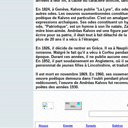
arrivent à leur fin, à cause du caractère difficile, 
En 1824, à Genève, Kalvos publie "La Lyre", dix odes 
autres odes. Les oeuvres susmentionnées constituen
poétique de Kalvos est particulier. C'est un amalga
expressions archaïques. Ses odes constituent un h
ode, "Patriotique", est un hymne à son île natale, Za
mère bien-aimée. Andréas Kalvos est une figure partic
écrire pour sa patrie, il était tout à fait détaché de l
plus de 20 ans il a vécu à l'étranger.
En 1826, il décide de rentrer en Grèce. Il va à Naupli
ionienne. Malgré le fait qu'il a vécu à Corfou penda
époque. Durant ces années, il ne publie aucune oeuv
En 1852, il part soudainement en Angleterre, où il s
pensionnat de jeunes filles à Lincolnshire, et traduit
Il est mort en novembre 1869. En 1960, ses ossemen
oeuvre poétique demeura dans l'oubli pendant plusi
redécouvert, l'oeuvre de Andréas Kalvos fut reconnu
poètes des années 1930.
Alsace
Egypte
Turquie
Ephèse