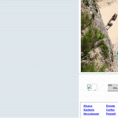
Alsace
Egypte
Santorin
Corfou
Herculanum
Pompéi