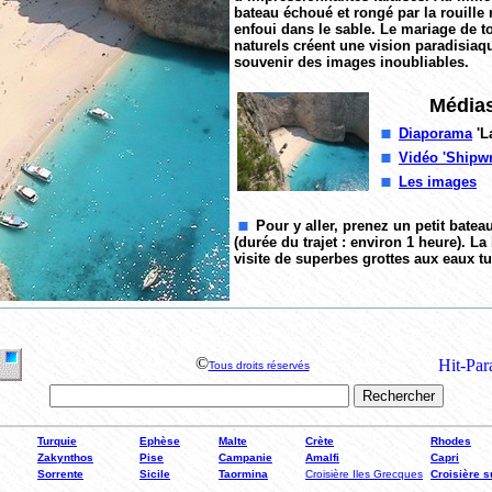
bateau échoué et rongé par la rouille 
enfoui dans le sable. Le mariage de 
naturels créent une vision paradisiaqu
souvenir des images inoubliables.
Médias
Diaporama
'L
Vidéo 'Shipwr
Les images
Pour y aller, prenez un petit bate
(durée du trajet : environ 1 heure). L
visite de superbes grottes aux eaux tu
©
Tous droits réservés
Turquie
Ephèse
Malte
Crète
Rhodes
Zakynthos
Pise
Campanie
Amalfi
Capri
Sorrente
Sicile
Taormina
Croisière Iles Grecques
Croisière su