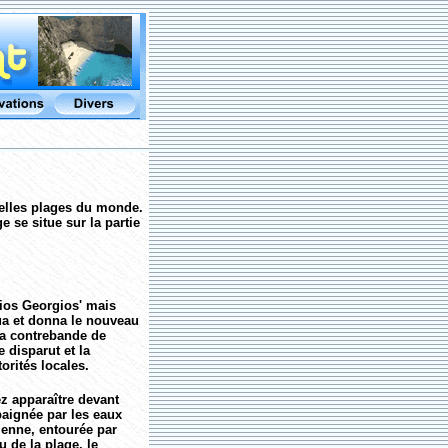
 belles plages du monde.
e se situe sur la partie
gios Georgios' mais
ua et donna le nouveau
 la contrebande de
 disparut et la
orités locales.
ez apparaître devant
baignée par les eaux
ienne, entourée par
 de la plage, le