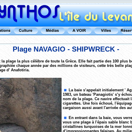
Plage NAVAGIO - SHIPWRECK -
la plage la plus célèbre de toute la Grèce. Elle fait partie des 100 plus
raphiée chaque année par des millions de visiteurs, cette très belle plag
age d’ Anafotiria.
La baie s’appelait initialement ' A
1983, un bateau 'Panagiotis' s’y écho
nom de la plage. Ce navire effectuait
cigarettes. Une fois échoué, l'équipage
cargaison aussi avant l'arrivée des aut
En entrant dans la baie, vous verr
vous une plage à l'épais sable blanc 
cristallines turquoises de la mer Ionn
d’impressionnantes falaises. Au milieu