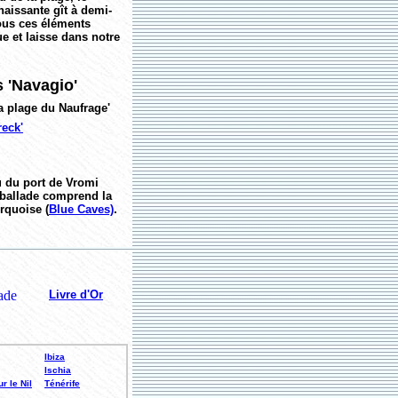
naissante gît à demi-
tous ces éléments
e et laisse dans notre
 'Navagio'
a plage du Naufrage'
eck'
au du port de Vromi
a ballade comprend la
rquoise (
Blue Caves)
.
Livre d'Or
Ibiza
Ischia
r le Nil
Ténérife