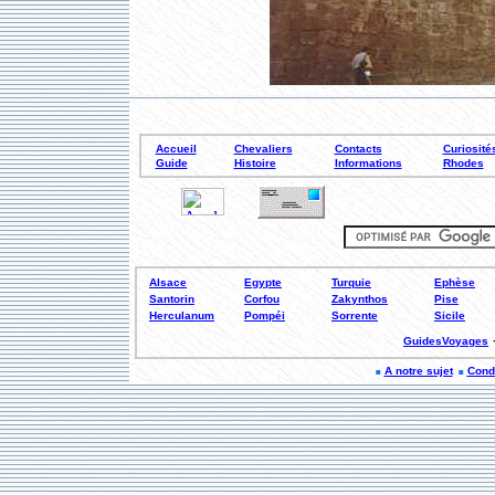
Accueil
Chevaliers
Contacts
Curiosité
Guide
Histoire
Informations
Rhodes
Alsace
Egypte
Turquie
Ephèse
Santorin
Corfou
Zakynthos
Pise
Herculanum
Pompéi
Sorrente
Sicile
GuidesVoyages
A notre sujet
Condi