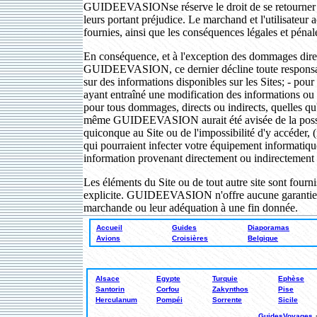
GUIDEEVASIONse réserve le droit de se retourner con
leurs portant préjudice. Le marchand et l'utilisateur 
fournies, ainsi que les conséquences légales et pénal
En conséquence, et à l'exception des dommages direct
GUIDEEVASION, ce dernier décline toute responsabil
sur des informations disponibles sur les Sites; - pou
ayant entraîné une modification des informations ou é
pour tous dommages, directs ou indirects, quelles qu
même GUIDEEVASION aurait été avisée de la possibil
quiconque au Site ou de l'impossibilité d'y accéder, (ii
qui pourraient infecter votre équipement informatique
information provenant directement ou indirectement
Les éléments du Site ou de tout autre site sont fourni
explicite. GUIDEEVASION n'offre aucune garantie, imp
marchande ou leur adéquation à une fin donnée.
Accueil
Guides
Diaporamas
Avions
Croisières
Belgique
Alsace
Egypte
Turquie
Ephèse
Santorin
Corfou
Zakynthos
Pise
Herculanum
Pompéi
Sorrente
Sicile
GuidesVoyages