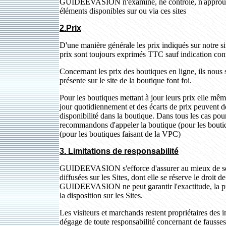
GUIDEEVASION n'examine, ne contrôle, n'approuve ni
éléments disponibles sur ou via ces sites
2.Prix
D'une manière générale les prix indiqués sur notre site
prix sont toujours exprimés TTC sauf indication cont
Concernant les prix des boutiques en ligne, ils nous
présente sur le site de la boutique font foi.
Pour les boutiques mettant à jour leurs prix elle mêm
jour quotidiennement et des écarts de prix peuvent do
disponibilité dans la boutique. Dans tous les cas pou
recommandons d'appeler la boutique (pour les boutiq
(pour les boutiques faisant de la VPC)
3. Limitations de responsabilité
GUIDEEVASION s'efforce d'assurer au mieux de ses po
diffusées sur les Sites, dont elle se réserve le droit 
GUIDEEVASION ne peut garantir l'exactitude, la préc
la disposition sur les Sites.
Les visiteurs et marchands restent propriétaires 
dégage de toute responsabilité concernant de fausses