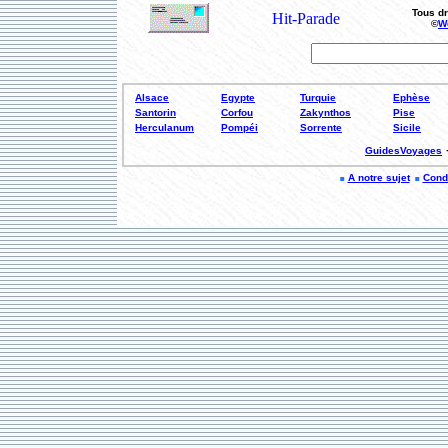
Tous dr
©
W
Alsace
Egypte
Turquie
Ephèse
Santorin
Corfou
Zakynthos
Pise
Herculanum
Pompéi
Sorrente
Sicile
GuidesVoyages
A notre sujet
Condi