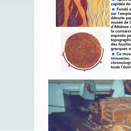
capitale de 
Fondé e
sur l'empla
détruite pa
musée de C
d'Athènes e
la connaiss
exposés pa
topographiq
des fouille
grecques e
Ce musé
minoenne. 
chronologiq
toute l'évo