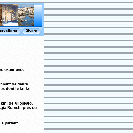
ne expérience
nnant de fleurs
 dont le kri-kri,
8 km:
de Xiloskalo,
Agia Rumeli, près de
us partent