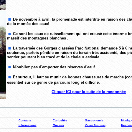
De novembre à avril, la promenade est interdite en raison des chu
de la montée des eaux!
Ce sont les eaux de ruissellement qui ont creusé cette énorme b
massif des montagnes blanches .
La traversée des Gorges classées Parc National demande 5 à 6 
soutenue, parfois pénible en raison du terrain très accidenté, des pi
sentier pourtant bien tracé et de la chaleur estivale.
N'oubliez pas d'emporter des réserves d'eau!
Et surtout, il faut se munir de bonnes
chaussures de marche
(co
essentiel sur ce genre de parcours long et
difficile.
Cliquer ICI pour la suite de la randonnée
Contacts
Curiosités
Gastronomie
Musiqu
Informations
Musées
Palais Minoens
Recher