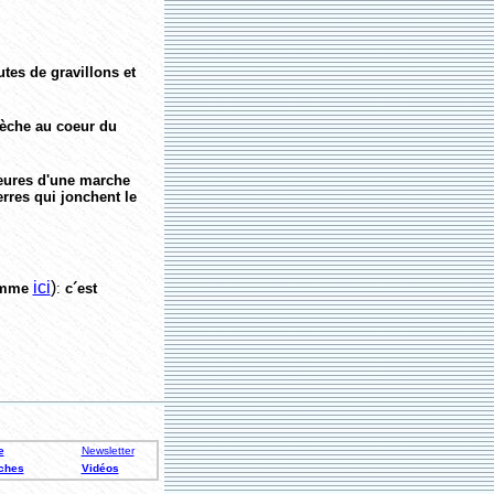
tes de gravillons et
rèche au coeur du
heures d'une marche
erres qui jonchent le
ici
)
mme
:
c´est
e
Newsletter
ches
Vidéos