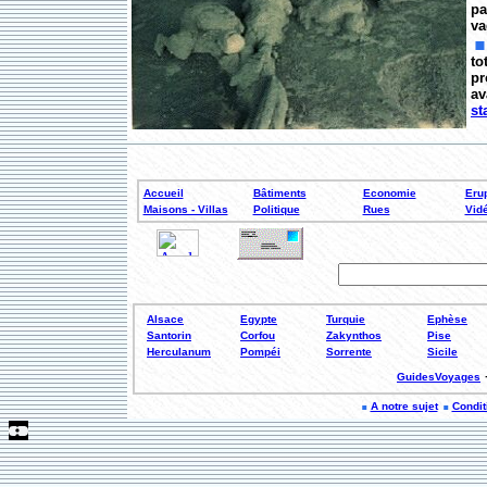
pa
va
to
pr
av
st
Accueil
Bâtiments
Economie
Erup
Maisons - Villas
Politique
Rues
Vid
Alsace
Egypte
Turquie
Ephèse
Santorin
Corfou
Zakynthos
Pise
Herculanum
Pompéi
Sorrente
Sicile
GuidesVoyages
A notre sujet
Conditi