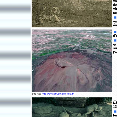
vo
de
vi
se
va
én
d'
gr
su
(V
Source:
http://system.solaire.free.fr
E
13
le