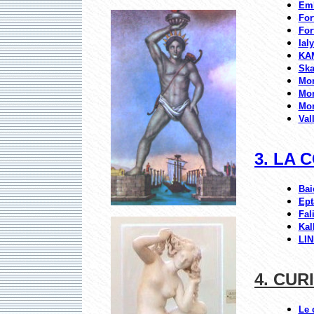
Em
For
For
Ial
KA
Ska
Mon
Mon
Mon
Val
3. LA 
Bai
Ept
Fal
Kal
LI
4. CUR
Le 