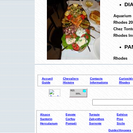
DI
Aquarium
Rhodes 20
Chez Tont
Rhodes Ins
PA
Rhodes
Accueil
Chevaliers
Contacts
Curiosité
Guide
Histoire
Informations
Rhodes
Alsace
Egypte
Turquie
Ephèse
Santorin
Corfou
Zakynthos
Pise
Herculanum
Pompéi
Sorrente
Sicile
GuidesVoyages