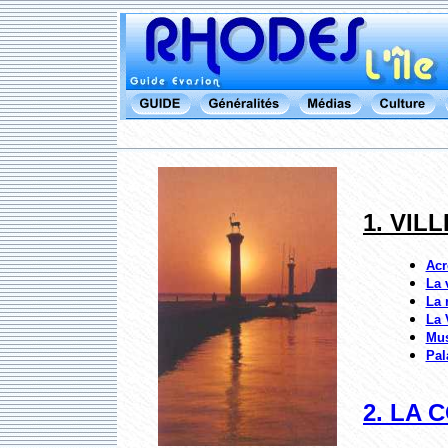
1. VIL
Acr
La 
La 
La V
Mus
Pal
2. LA