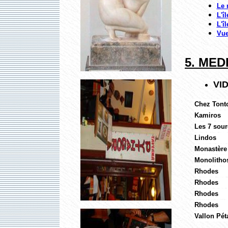
Le 
L'î
L'î
Vue
5. MED
VI
Chez Tont
Kamiros
Les 7 sour
Lindos
Monastère
Monolitho
Rhodes
Rhodes
Rhodes
Rhodes
Vallon Pét