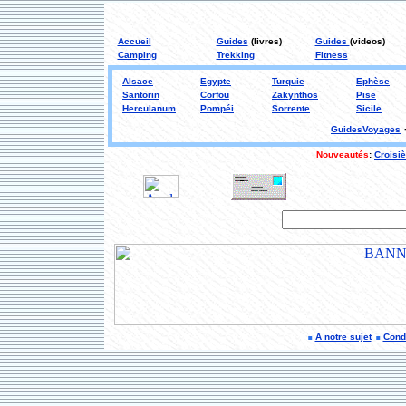
Accueil
Guides
(livres)
Guides
(videos)
Camping
Trekking
Fitness
Alsace
Egypte
Turquie
Ephèse
Santorin
Corfou
Zakynthos
Pise
Herculanum
Pompéi
Sorrente
Sicile
GuidesVoyages
Nouveautés
:
Croisi
A notre sujet
Condi