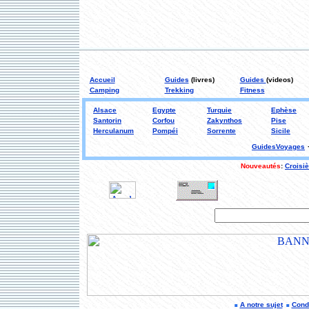
Accueil
Guides
(livres)
Guides
(videos)
Camping
Trekking
Fitness
Alsace
Egypte
Turquie
Ephèse
Santorin
Corfou
Zakynthos
Pise
Herculanum
Pompéi
Sorrente
Sicile
GuidesVoyages
Nouveautés
:
Croisi
A notre sujet
Condi