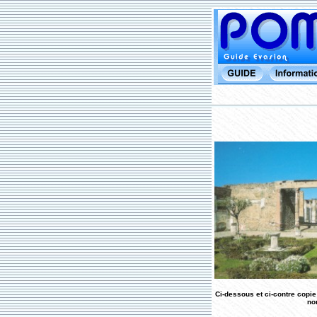
Ci-dessous et ci-contre copie
no