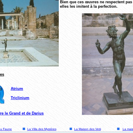
Bien que ces œuvres ne respectent pas l
elles les imitent à la perfection.
es
Atrium
Triclinium
e le Grand et de Darius
du Faune
La Villa des Mystères
La Maison des Vetii
La mais