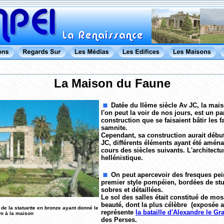
La Maison du Faune
Datée du IIème siècle Av JC, la mais
l'on peut la voir de nos jours, est un p
construction que se faisaient bâtir les 
samnite.
Cependant, sa construction aurait débu
JC, différents éléments ayant été amén
cours des siècles suivants. L'architectu
hellénistique.
On peut apercevoir des fresques pein
premier style pompéien, bordées de stu
sobres et détaillées.
Le sol des salles était constitué de mo
beauté, dont la plus célèbre (exposée 
 de la statuette en bronze ayant donné le
représente
la bataille d'Alexandre le Gr
m à la maison
des Perses.