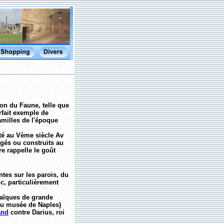
on du Faune, telle que
arfait exemple de
familles de l'époque
té au Vème siècle Av
agés ou construits au
re rappelle le goût
tes sur les parois, du
c, particulièrement
saïques de grande
au musée de Naples)
and
contre Darius, roi