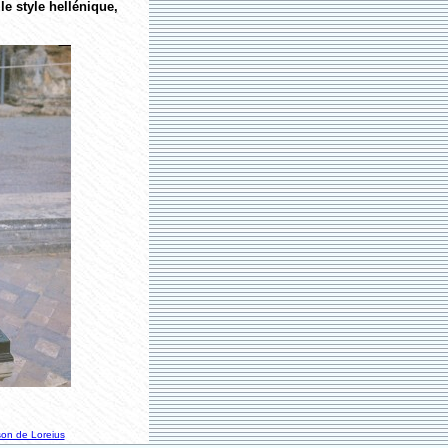
e style hellénique,
on de Loreius