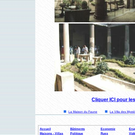
Cliquer ICI pour l
La Maison du Faune
La Villa des Mystè
Accueil
Bâtiments
Economie
Erup
Maisons - Villas
Politique
Rues
Vid