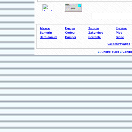
Alsace
Egypte
Turquie
Ephèse
Santorin
Corfou
Zakynthos
Pise
Herculanum
Pompéi
Sorrente
Sicile
GuidesVoyages
A notre sujet
Conditi