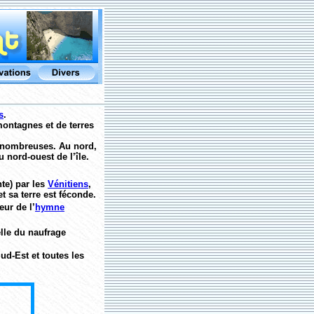
s
.
montagnes et de terres
nt nombreuses. Au nord,
au nord-ouest de l’île.
nte) par les
Vénitiens
,
t sa terre est féconde.
eur de l’
hymne
elle du naufrage
ud-Est et toutes les