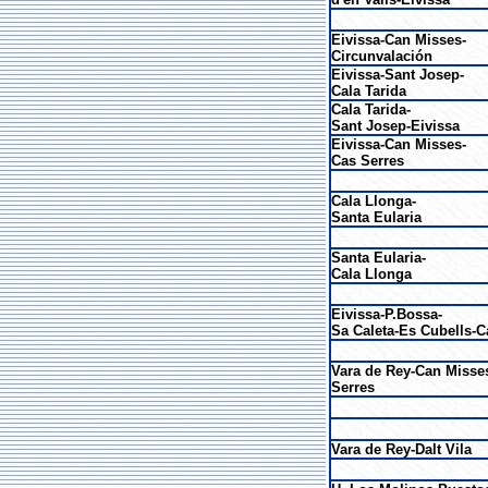
Eivissa-Can Misses-
Circunvalación
Eivissa-Sant Josep-
Cala Tarida
Cala Tarida-
Sant Josep-Eivissa
Eivissa-Can Misses-
Cas Serres
Cala Llonga-
Santa Eularia
Santa Eularia-
Cala Llonga
Eivissa-P.Bossa-
Sa Caleta-Es Cubells-C
Vara de Rey-Can Misse
Serres
Vara de Rey-Dalt Vila