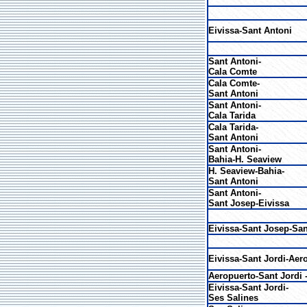
Eivissa-Sant Antoni
Sant Antoni-
Cala Comte
Cala Comte-
Sant Antoni
Sant Antoni-
Cala Tarida
Cala Tarida-
Sant Antoni
Sant Antoni-
Bahia-H. Seaview
H. Seaview-Bahia-
Sant Antoni
Sant Antoni-
Sant Josep-Eivissa
Eivissa-Sant Josep-Sa
Eivissa-Sant Jordi-Aer
Aeropuerto-Sant Jordi 
Eivissa-Sant Jordi-
Ses Salines