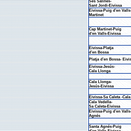
Ses Salines-
Sant Jordi-Eivissa
Eivissa-Puig d'en Vall
Martinet
Cap Martinet-Puig
d'en Valls-Eivissa
Eivissa-Platja
d'en Bossa
Platja d'en Bossa- Eivi
Eivissa-Jesús-
Cala Llonga
Cala Llonga-
Jesús-Eivissa
Eivissa-Sa Caleta -Cala
Cala Vedella-
Sa Caleta-Eivissa
Eivissa-Puig d'en Valls
Agnés
Santa Agnés-Puig
d'en Valls-Eivissa