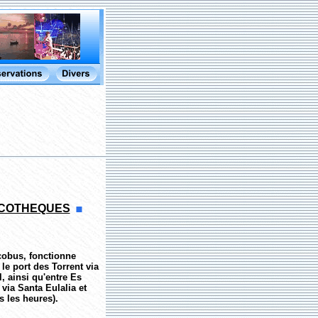
SCOTHEQUES
cobus, fonctionne
t le port des Torrent via
, ainsi qu'entre Es
via Santa Eulalia et
s les heures).