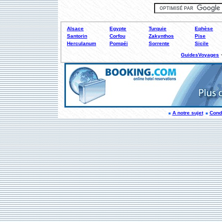
Alsace
Egypte
Turquie
Ephèse
Santorin
Corfou
Zakynthos
Pise
Herculanum
Pompéi
Sorrente
Sicile
GuidesVoyages
A notre sujet
Condi